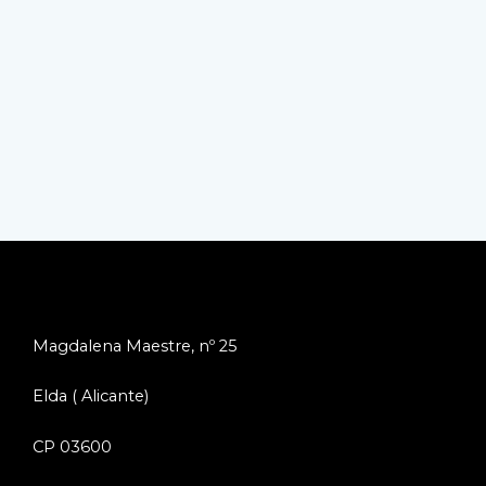
Magdalena Maestre, nº 25
Elda ( Alicante)
CP 03600