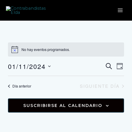
Ir
MAI
al
contenido
ME
No hay eventos programados.
01/11/2024
Navega
Nav
BUSCAR
DÍA
de
Seleccionar
de
fecha.
vist
búsque
SIGUIENTE DÍA
Día anterior
de
y
Eve
vistas
SUSCRIBIRSE AL CALENDARIO
de
Evento