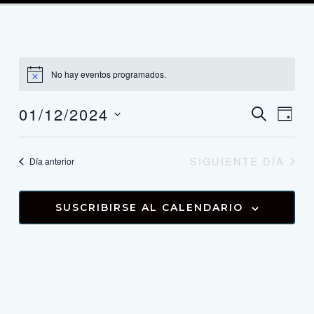
No hay eventos programados.
01/12/2024
Navega
Nav
BUSCAR
DÍA
de
Seleccionar
de
fecha.
vist
búsque
SIGUIENTE DÍA
Día anterior
de
y
Eve
vistas
SUSCRIBIRSE AL CALENDARIO
de
Evento