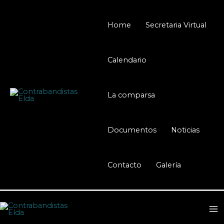
Ir
al
Home
Secretaria Virtual
contenido
Calendario
La comparsa
Documentos
Noticias
Contacto
Galería
M
M